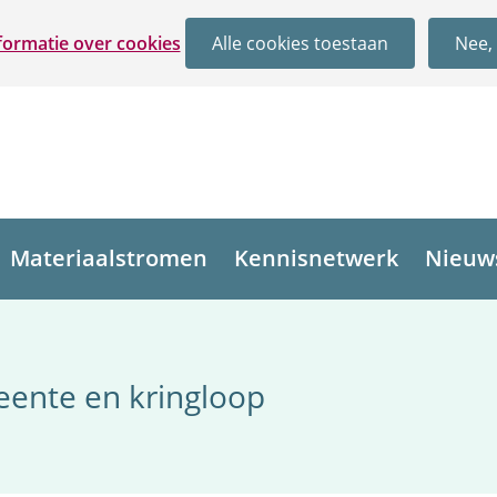
Ga
formatie over cookies
Alle cookies toestaan
Nee, 
naar
de
inhoud
Materiaalstromen
Kennisnetwerk
Nieuw
ente en kringloop