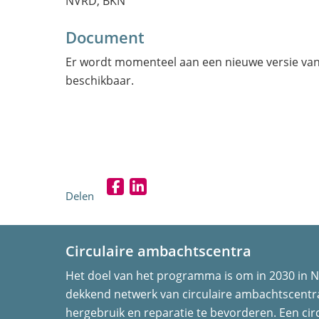
NVRD, BKN
Document
Er wordt momenteel aan een nieuwe versie va
beschikbaar.
Delen
D
D
e
e
l
l
Circulaire ambachtscentra
e
e
Het doel van het programma is om in 2030 in N
n
n
dekkend netwerk van circulaire ambachtscent
o
o
hergebruik en reparatie te bevorderen. Een ci
p
p