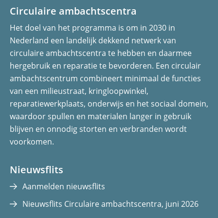
S
l
l
Circulaire ambachtscentra
e
e
Het doel van het programma is om in 2030 in
n
n
Nederland een landelijk dekkend netwerk van
o
o
circulaire ambachtscentra te hebben en daarmee
p
p
hergebruik en reparatie te bevorderen. Een circulair
F
L
ambachtscentrum combineert minimaal de functies
a
i
van een milieustraat, kringloopwinkel,
c
n
reparatiewerkplaats, onderwijs en het sociaal domein,
e
k
waardoor spullen en materialen langer in gebruik
b
e
blijven en onnodig storten en verbranden wordt
o
d
voorkomen.
o
I
k
n
(opent
(opent
Nieuwsflits
in
in
Aanmelden nieuwsflits
nieuw
nieuw
Nieuwsflits Circulaire ambachtscentra, juni 2026
venster)
venster)