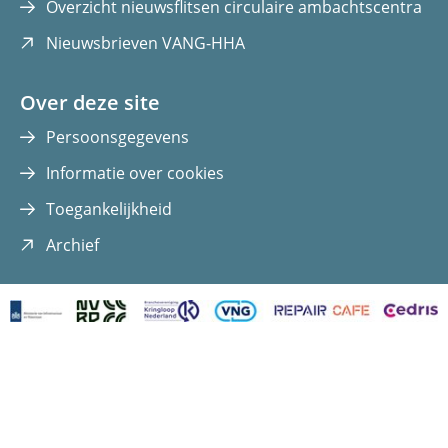
Overzicht nieuwsflitsen circulaire ambachtscentra
(opent
Nieuwsbrieven VANG-HHA
in
nieuw
Over deze site
venster)
Persoonsgegevens
Informatie over cookies
Toegankelijkheid
(opent
Archief
in
nieuw
venster)