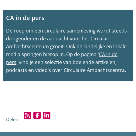
CA in de pers
De roep om een circulaire samenleving wordt steeds
dringender en de aandacht voor het Circulair
Ambachtscentrum groeit. Ook de landelijke en lokale
media springen hierop in. Op de pagina '
CA in de
pers
' vind je een selectie van boeiende artikelen,
podcasts en video’s over Circulaire Ambachtscentra.
Delen
R
D
D
S
e
e