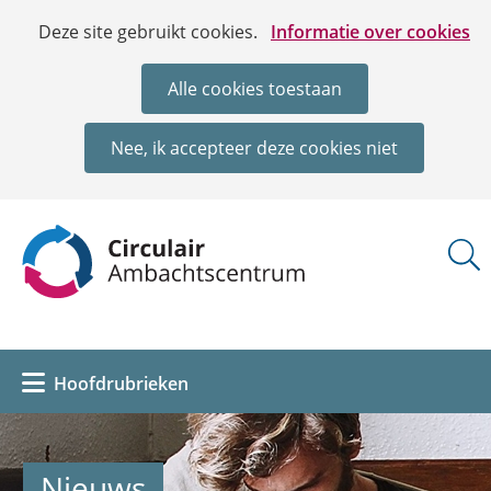
Ga
Cookies
Hier
Deze site gebruikt cookies.
Informatie over cookies
naar
toestaan?
kan
de
het
Alle cookies toestaan
inhoud
gebruik
van
Nee, ik accepteer deze cookies niet
cookies
op
deze
(naar
website
homepage)
worden
toegestaan
of
geweigerd.
Uitklappen
Hoofdrubrieken
Nieuws