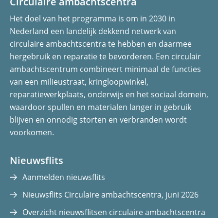
Circulaire ambachtscentra
e
e
Het doel van het programma is om in 2030 in
n
n
Nederland een landelijk dekkend netwerk van
o
o
circulaire ambachtscentra te hebben en daarmee
p
p
hergebruik en reparatie te bevorderen. Een circulair
F
L
ambachtscentrum combineert minimaal de functies
a
i
van een milieustraat, kringloopwinkel,
c
n
reparatiewerkplaats, onderwijs en het sociaal domein,
e
k
waardoor spullen en materialen langer in gebruik
b
e
blijven en onnodig storten en verbranden wordt
o
d
voorkomen.
o
I
k
n
(opent
(opent
Nieuwsflits
in
in
Aanmelden nieuwsflits
nieuw
nieuw
Nieuwsflits Circulaire ambachtscentra, juni 2026
venster)
venster)
Overzicht nieuwsflitsen circulaire ambachtscentra