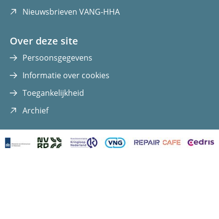
(opent
Nieuwsbrieven VANG-HHA
in
nieuw
Over deze site
venster)
Persoonsgegevens
Informatie over cookies
Toegankelijkheid
(opent
Archief
in
nieuw
venster)