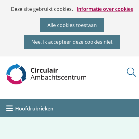
Ga
Cookies
Hier
Deze site gebruikt cookies.
Informatie over cookies
naar
toestaan?
kan
de
het
Alle cookies toestaan
inhoud
gebruik
van
Nee, ik accepteer deze cookies niet
cookies
op
deze
(naar
website
homepage)
worden
toegestaan
of
geweigerd.
Uitklappen
Hoofdrubrieken