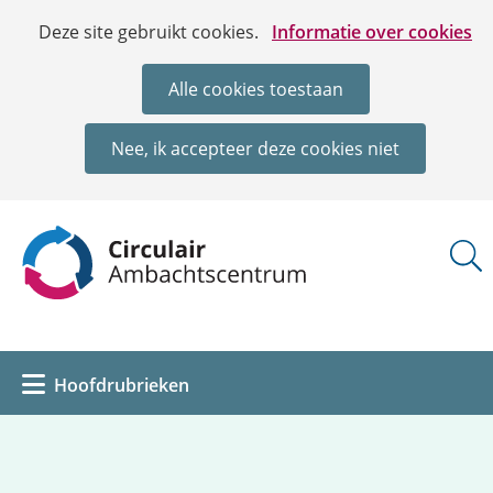
Ga
Cookies
Hier
Deze site gebruikt cookies.
Informatie over cookies
naar
toestaan?
kan
de
het
Alle cookies toestaan
inhoud
gebruik
van
Nee, ik accepteer deze cookies niet
cookies
op
deze
(naar
website
homepage)
worden
toegestaan
of
geweigerd.
Uitklappen
Hoofdrubrieken