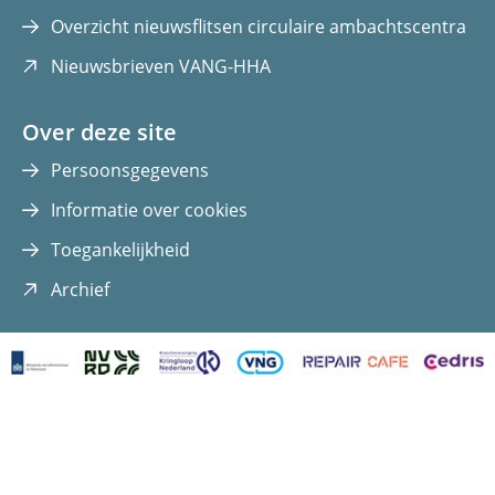
Overzicht nieuwsflitsen circulaire ambachtscentra
(opent
Nieuwsbrieven VANG-HHA
in
nieuw
Over deze site
venster)
Persoonsgegevens
Informatie over cookies
Toegankelijkheid
(opent
Archief
in
nieuw
venster)