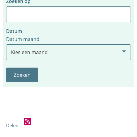
Zoekfilter
Zoeken op
Datum
Datum maand
Zoeken
Delen
R
S