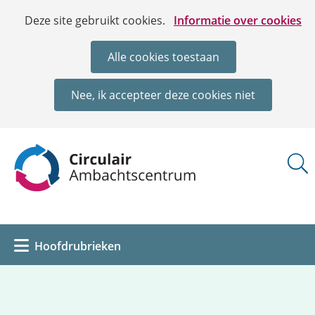
Ga
Cookies
Hier
Deze site gebruikt cookies.
Informatie over cookies
naar
toestaan?
kan
de
het
Alle cookies toestaan
inhoud
gebruik
van
Nee, ik accepteer deze cookies niet
cookies
op
deze
(naar
website
homepage)
worden
toegestaan
of
geweigerd.
Uitklappen
Hoofdrubrieken