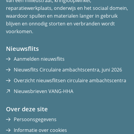
van een milieustraat, kringloopwinkel,
c
n
reparatiewerkplaats, onderwijs en het sociaal domein,
e
k
waardoor spullen en materialen langer in gebruik
b
e
blijven en onnodig storten en verbranden wordt
o
d
voorkomen.
o
I
k
n
(opent
(opent
Nieuwsflits
in
in
Aanmelden nieuwsflits
nieuw
nieuw
Nieuwsflits Circulaire ambachtscentra, juni 2026
venster)
venster)
Overzicht nieuwsflitsen circulaire ambachtscentra
(opent
Nieuwsbrieven VANG-HHA
in
nieuw
Over deze site
venster)
Persoonsgegevens
Informatie over cookies