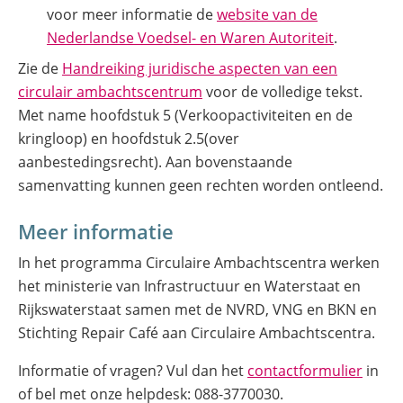
voor meer informatie de
website van de
(opent
Nederlandse Voedsel- en Waren Autoriteit
.
in
Zie de
Handreiking juridische aspecten van een
nieuw
(opent
circulair ambachtscentrum
voor de volledige tekst.
venster)
in
Met name hoofdstuk 5 (Verkoopactiviteiten en de
nieuw
kringloop) en hoofdstuk 2.5(over
venster)
aanbestedingsrecht). Aan bovenstaande
samenvatting kunnen geen rechten worden ontleend.
Meer informatie
In het programma Circulaire Ambachtscentra werken
het ministerie van Infrastructuur en Waterstaat en
Rijkswaterstaat samen met de NVRD, VNG en BKN en
Stichting Repair Café aan Circulaire Ambachtscentra.
(open
Informatie of vragen? Vul dan het
contactformulier
in
in
of bel met onze helpdesk: 088-3770030.