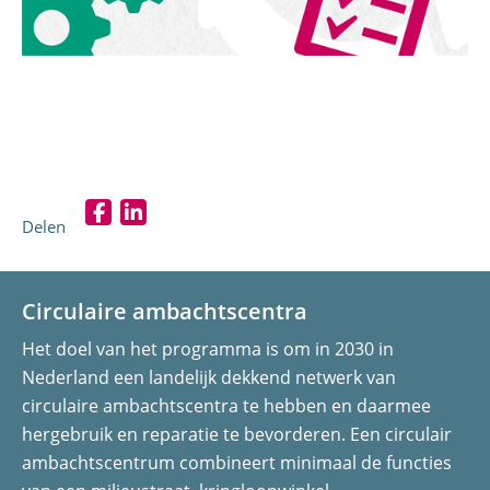
Delen
D
D
e
e
l
l
Circulaire ambachtscentra
e
e
Het doel van het programma is om in 2030 in
n
n
Nederland een landelijk dekkend netwerk van
o
o
circulaire ambachtscentra te hebben en daarmee
p
p
hergebruik en reparatie te bevorderen. Een circulair
F
L
ambachtscentrum combineert minimaal de functies
a
i