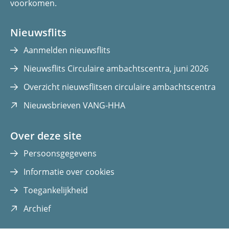
voorkomen.
o
I
k
n
(opent
(opent
Nieuwsflits
in
in
Aanmelden nieuwsflits
nieuw
nieuw
Nieuwsflits Circulaire ambachtscentra, juni 2026
venster)
venster)
Overzicht nieuwsflitsen circulaire ambachtscentra
(opent
Nieuwsbrieven VANG-HHA
in
nieuw
Over deze site
venster)
Persoonsgegevens
Informatie over cookies
Toegankelijkheid
(opent
Archief
in