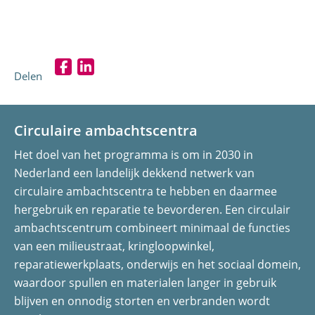
Delen
D
D
e
e
l
l
Circulaire ambachtscentra
e
e
Het doel van het programma is om in 2030 in
n
n
Nederland een landelijk dekkend netwerk van
o
o
circulaire ambachtscentra te hebben en daarmee
p
p
hergebruik en reparatie te bevorderen. Een circulair
F
L
ambachtscentrum combineert minimaal de functies
a
i
van een milieustraat, kringloopwinkel,
c
n
reparatiewerkplaats, onderwijs en het sociaal domein,
e
k
waardoor spullen en materialen langer in gebruik
b
e
blijven en onnodig storten en verbranden wordt
o
d