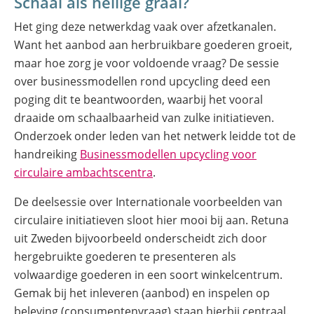
Schaal als heilige graal?
Het ging deze netwerkdag vaak over afzetkanalen.
Want het aanbod aan herbruikbare goederen groeit,
maar hoe zorg je voor voldoende vraag? De sessie
over businessmodellen rond upcycling deed een
poging dit te beantwoorden, waarbij het vooral
draaide om schaalbaarheid van zulke initiatieven.
Onderzoek onder leden van het netwerk leidde tot de
handreiking
Businessmodellen upcycling voor
(opent
circulaire ambachtscentra
.
in
De deelsessie over Internationale voorbeelden van
nieuw
circulaire initiatieven sloot hier mooi bij aan. Retuna
venster)
uit Zweden bijvoorbeeld onderscheidt zich door
hergebruikte goederen te presenteren als
volwaardige goederen in een soort winkelcentrum.
Gemak bij het inleveren (aanbod) en inspelen op
beleving (consumentenvraag) staan hierbij centraal.