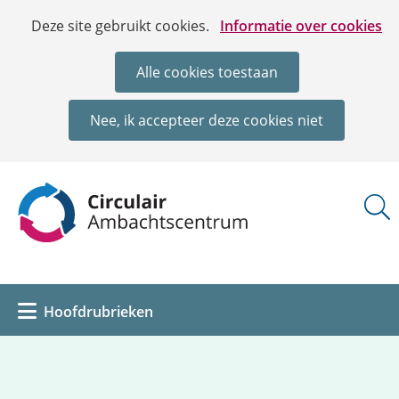
Ga
Cookies
Hier
Deze site gebruikt cookies.
Informatie over cookies
naar
toestaan?
kan
de
het
Alle cookies toestaan
inhoud
gebruik
van
Nee, ik accepteer deze cookies niet
cookies
op
deze
(naar
website
homepage)
worden
toegestaan
of
geweigerd.
Uitklappen
Hoofdrubrieken