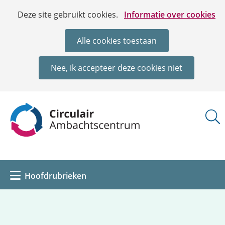
Ga
Cookies
Hier
Deze site gebruikt cookies.
Informatie over cookies
naar
toestaan?
kan
de
het
Alle cookies toestaan
inhoud
gebruik
van
Nee, ik accepteer deze cookies niet
cookies
op
deze
(naar
website
homepage)
worden
toegestaan
of
geweigerd.
Uitklappen
Hoofdrubrieken