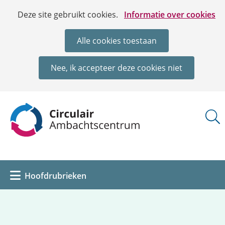
Ga
Cookies
Hier
Deze site gebruikt cookies.
Informatie over cookies
naar
toestaan?
kan
de
het
Alle cookies toestaan
inhoud
gebruik
van
Nee, ik accepteer deze cookies niet
cookies
op
deze
(naar
website
homepage)
worden
toegestaan
of
geweigerd.
Uitklappen
Hoofdrubrieken