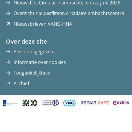
Nieuwsflits Circulaire ambachtscentra, juni 2026
Overzicht nieuwsflitsen circulaire ambachtscentra
(opent
Nieuwsbrieven VANG-HHA
in
nieuw
Over deze site
venster)
Persoonsgegevens
Informatie over cookies
Toegankelijkheid
(opent
Archief
in
nieuw
venster)