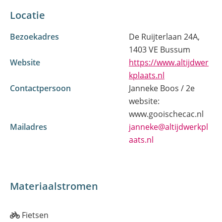
Locatie
Bezoekadres
De Ruijterlaan 24A,
1403 VE Bussum
Website
https://www.altijdwer
(opent
kplaats.nl
in
Contactpersoon
Janneke Boos / 2e
nieuw
website:
venster)
www.gooischecac.nl
Mailadres
janneke@altijdwerkpl
aats.nl
Materiaalstromen
Fietsen