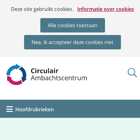
Ga
Cookies
Hier
Deze site gebruikt cookies.
Informatie over cookies
naar
toestaan?
kan
de
het
Alle cookies toestaan
inhoud
gebruik
van
Nee, ik accepteer deze cookies niet
cookies
op
deze
(naar
website
homepage)
worden
toegestaan
of
geweigerd.
Uitklappen
Hoofdrubrieken