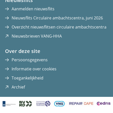
Nieuwsflits
Aanmelden nieuwsflits
Nieuwsflits Circulaire ambachtscentra, juni 2026
Overzicht nieuwsflitsen circulaire ambachtscentra
(opent
Nieuwsbrieven VANG-HHA
in
nieuw
Over deze site
venster)
Persoonsgegevens
Informatie over cookies
Toegankelijkheid
(opent
Archief
in
nieuw
venster)