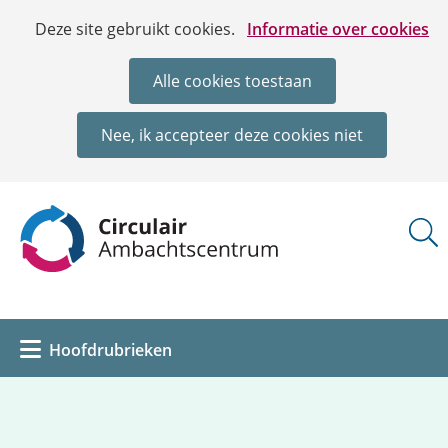
Ga
Cookies
Hier
Deze site gebruikt cookies.
Informatie over cookies
naar
toestaan?
kan
de
het
Alle cookies toestaan
inhoud
gebruik
van
Nee, ik accepteer deze cookies niet
cookies
op
deze
(naar
website
homepage)
worden
toegestaan
of
geweigerd.
Uitklappen
Hoofdrubrieken