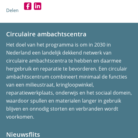
Delen
D
D
e
e
l
l
Circulaire ambachtscentra
e
e
Het doel van het programma is om in 2030 in
n
n
Nederland een landelijk dekkend netwerk van
o
o
circulaire ambachtscentra te hebben en daarmee
p
p
hergebruik en reparatie te bevorderen. Een circulair
F
L
ambachtscentrum combineert minimaal de functies
a
i
van een milieustraat, kringloopwinkel,
c
n
reparatiewerkplaats, onderwijs en het sociaal domein,
e
k
waardoor spullen en materialen langer in gebruik
b
e
blijven en onnodig storten en verbranden wordt
o
d
voorkomen.
o
I
k
n
(opent
(opent
Nieuwsflits