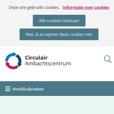
Ga
Cookies
Hier
Deze site gebruikt cookies.
Informatie over cookies
naar
toestaan?
kan
de
het
Alle cookies toestaan
inhoud
gebruik
van
Nee, ik accepteer deze cookies niet
cookies
op
deze
(naar
website
homepage)
worden
toegestaan
of
geweigerd.
Uitklappen
Hoofdrubrieken