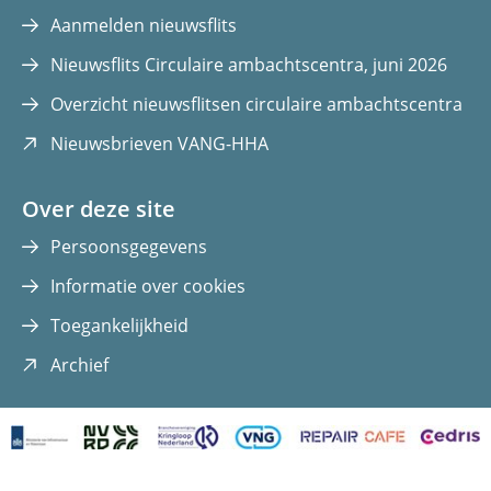
in
in
Aanmelden nieuwsflits
nieuw
nieuw
Nieuwsflits Circulaire ambachtscentra, juni 2026
venster)
venster)
Overzicht nieuwsflitsen circulaire ambachtscentra
(opent
Nieuwsbrieven VANG-HHA
in
nieuw
Over deze site
venster)
Persoonsgegevens
Informatie over cookies
Toegankelijkheid
(opent
Archief
in
nieuw
venster)