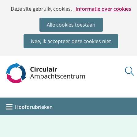
Ga
Cookies
Hier
Deze site gebruikt cookies.
Informatie over cookies
naar
toestaan?
kan
de
het
Alle cookies toestaan
inhoud
gebruik
van
Nee, ik accepteer deze cookies niet
cookies
op
deze
(naar
website
homepage)
worden
toegestaan
of
geweigerd.
Uitklappen
Hoofdrubrieken