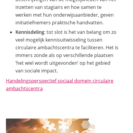
inzetten van stagiairs en hoe samen te
werken met hun onderwijsaanbieder, geven
initiatiefnemers praktische handvatten.
Kennisdeling
: tot slot is het van belang om zo
veel mogelijk kennisuitwisseling tussen
circulaire ambachtscentra te faciliteren. Het is
immers zonde als op verschillende plaatsen
‘het wiel wordt uitgevonden’ op het gebied
van sociale impact.
Handelingsperspectief sociaal domein circulaire
(opent
ambachtscentra
in
nieuw
venster)
(opent
in