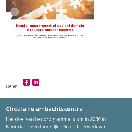
nieuw
venster)
Delen
D
D
e
e
l
l
Circulaire ambachtscentra
e
e
Het doel van het programma is om in 2030 in
n
n
Nederland een landelijk dekkend netwerk van
o
o